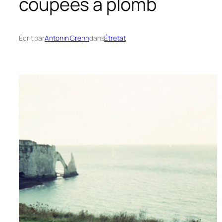
coupées à plomb
Écrit par
Antonin Crenn
dans
Étretat