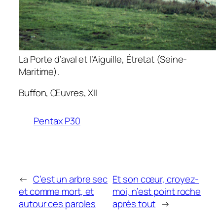
La Porte d’aval et l’Aiguille, Étretat (Seine-
Maritime).
Buffon,
Œuvres
, XII
Pentax P30
←
C’est un arbre sec
Et son cœur, croyez-
et comme mort, et
moi, n’est point roche
autour ces paroles
après tout
→