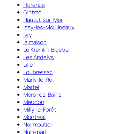
Florence
Gintrac
Hautot-sur-Mer
Issy-les-Moulineaux
Ivry
la maison
Le Kremlin-Bicêtre
Les Andelys
Lille
Loubressac
Marly-le-Roi
Martel
Mers-les-Bains
Meudon
Milly-la-Forêt
Montréal
Noirmoutier
Nulle part