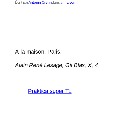
Écrit par
Antonin Crenn
dans
la maison
À la maison, Paris.
Alain René Lesage,
Gil Blas
, X, 4
Praktica super TL