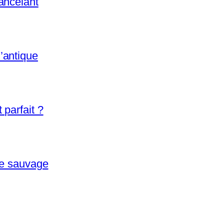
ancelant
’antique
parfait ?
re sauvage