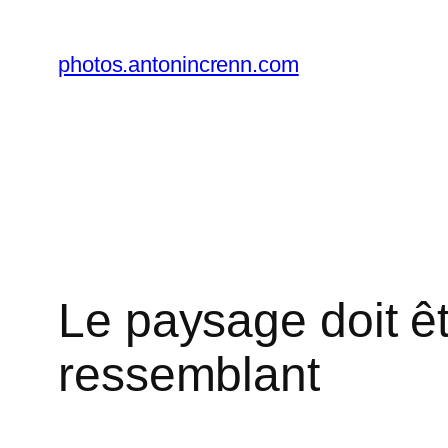
Aller
au
photos.antonincrenn.com
contenu
Le paysage doit êtr
ressemblant