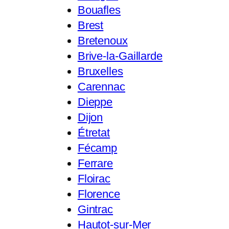
Bouafles
Brest
Bretenoux
Brive-la-Gaillarde
Bruxelles
Carennac
Dieppe
Dijon
Étretat
Fécamp
Ferrare
Floirac
Florence
Gintrac
Hautot-sur-Mer