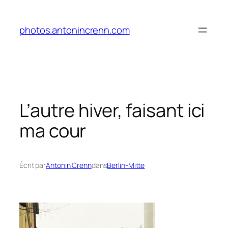
Aller
au
photos.antonincrenn.com
contenu
L’autre hiver, faisant ici
ma cour
Écrit par
Antonin Crenn
dans
Berlin-Mitte