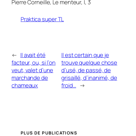
Pierre Corneille,
Le menteur
, I, 3
Praktica super TL
←
Il avait été
Il est certain que je
facteur, ou, si l’on
trouve quelque chose
veut, valet d’une
d’usé, de passé, de
marchande de
grisaillé, d’inanimé, de
chameaux
froid…
→
PLUS DE PUBLICATIONS