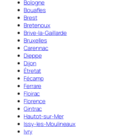
Bologne
Bouafles
Brest
Bretenoux
Brive-la-Gaillarde
Bruxelles
Carennac
Dieppe
Dijon
Étretat
Fécamp
Ferrare
Floirac
Florence
Gintrac
Hautot-sur-Mer
Issy-les-Moulineaux
Ivry