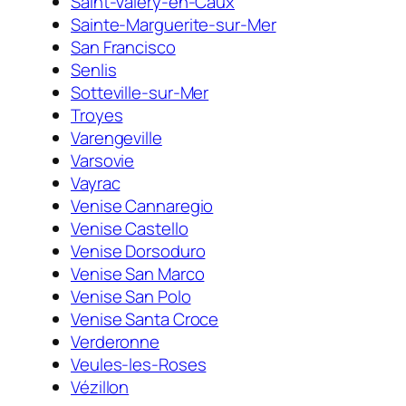
Saint-Valery-en-Caux
Sainte-Marguerite-sur-Mer
San Francisco
Senlis
Sotteville-sur-Mer
Troyes
Varengeville
Varsovie
Vayrac
Venise Cannaregio
Venise Castello
Venise Dorsoduro
Venise San Marco
Venise San Polo
Venise Santa Croce
Verderonne
Veules-les-Roses
Vézillon