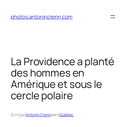
Aller
au
photos.antonincrenn.com
contenu
La Providence a planté
des hommes en
Amérique et sous le
cercle polaire
Écrit par
Antonin Crenn
dans
Québec