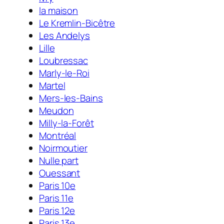
la maison
Le Kremlin-Bicêtre
Les Andelys
Lille
Loubressac
Marly-le-Roi
Martel
Mers-les-Bains
Meudon
Milly-la-Forêt
Montréal
Noirmoutier
Nulle part
Ouessant
Paris 10e
Paris 11e
Paris 12e
Paris 13e