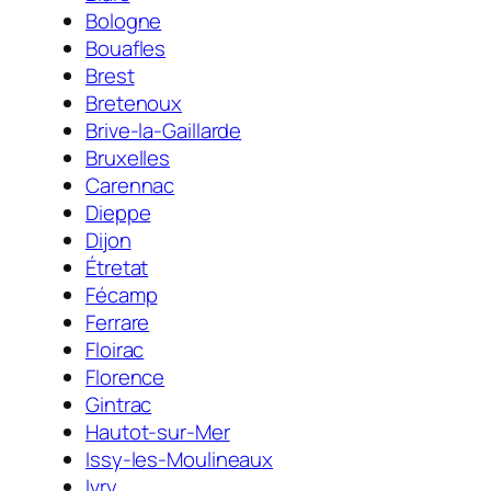
Bologne
Bouafles
Brest
Bretenoux
Brive-la-Gaillarde
Bruxelles
Carennac
Dieppe
Dijon
Étretat
Fécamp
Ferrare
Floirac
Florence
Gintrac
Hautot-sur-Mer
Issy-les-Moulineaux
Ivry