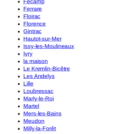
Fécamp
Ferrare
Floirac
Florence
Gintrac
Hautot-sur-Mer
Issy-les-Moulineaux
Ivry
la maison
Le Kremlin-Bicêtre
Les Andelys
Lille
Loubressac
Marly-le-Roi
Martel
Mers-les-Bains
Meudon
Milly-la-Forêt