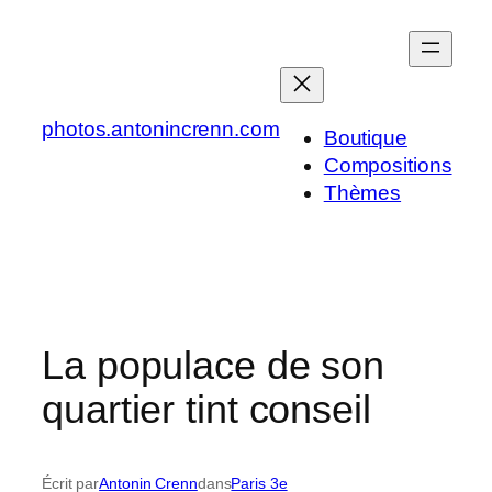
Aller
au
contenu
photos.antonincrenn.com
Boutique
Compositions
Thèmes
La populace de son
quartier tint conseil
Écrit par
Antonin Crenn
dans
Paris 3e