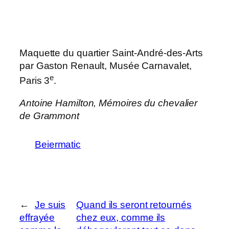
Maquette du quartier Saint-André-des-Arts
par Gaston Renault, Musée Carnavalet,
e
Paris 3
.
Antoine Hamilton,
Mémoires du chevalier
de Grammont
Beiermatic
←
Je suis
Quand ils seront retournés
effrayée
chez eux, comme ils