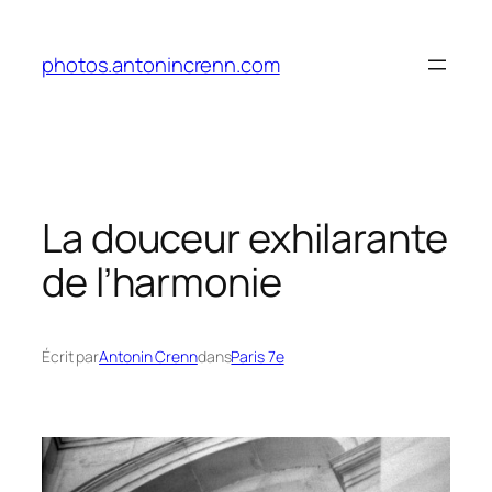
Aller
au
photos.antonincrenn.com
contenu
La douceur exhilarante
de l’harmonie
Écrit par
Antonin Crenn
dans
Paris 7e