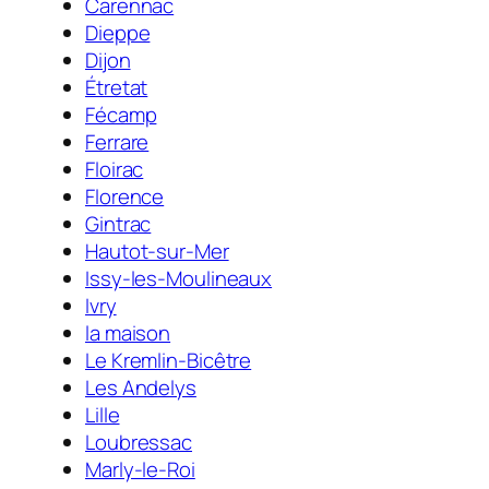
Carennac
Dieppe
Dijon
Étretat
Fécamp
Ferrare
Floirac
Florence
Gintrac
Hautot-sur-Mer
Issy-les-Moulineaux
Ivry
la maison
Le Kremlin-Bicêtre
Les Andelys
Lille
Loubressac
Marly-le-Roi