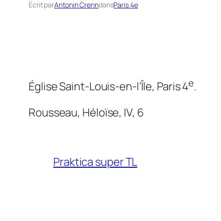
Écrit par
Antonin Crenn
dans
Paris 4e
e
Église Saint-Louis-en-l’Île, Paris 4
.
Rousseau,
Héloïse
, IV, 6
Praktica super TL