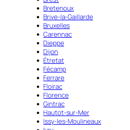
Bretenoux
Brive-la-Gaillarde
Bruxelles
Carennac
Dieppe
Dijon
Étretat
Fécamp
Ferrare
Floirac
Florence
Gintrac
Hautot-sur-Mer
Issy-les-Moulineaux
Ivry