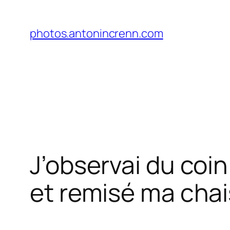
Aller
au
photos.antonincrenn.com
contenu
J’observai du coin
et remisé ma cha