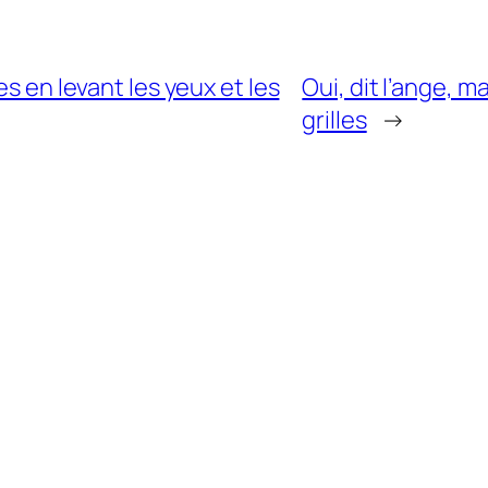
es en levant les yeux et les
Oui, dit l’ange, ma
grilles
→