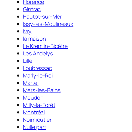
Florence
Gintrac
Hautot-sur-Mer
Issy-les-Moulineaux
Ivry
la maison
Le Kremlin-Bicêtre
Les Andelys
Lille
Loubressac
Marly-le-Roi
Martel
Mers-les-Bains
Meudon
Milly-la-Forêt
Montréal
Noirmoutier
Nulle part