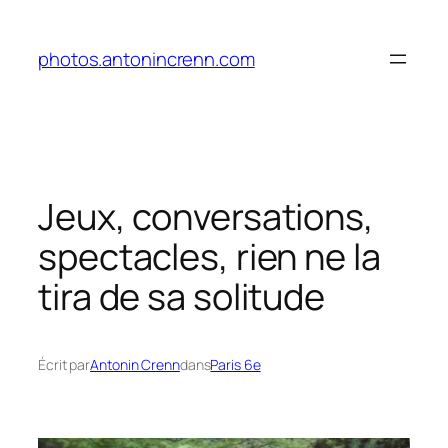
Aller
au
photos.antonincrenn.com
contenu
Jeux, conversations,
spectacles, rien ne la
tira de sa solitude
Écrit par
Antonin Crenn
dans
Paris 6e