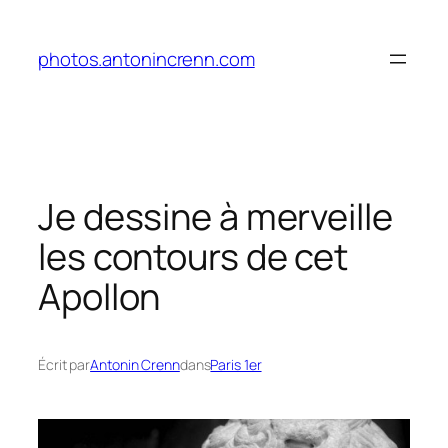
Aller
au
photos.antonincrenn.com
contenu
Je dessine à merveille
les contours de cet
Apollon
Écrit par
Antonin Crenn
dans
Paris 1er