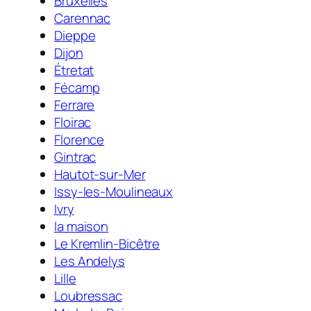
Bruxelles
Carennac
Dieppe
Dijon
Étretat
Fécamp
Ferrare
Floirac
Florence
Gintrac
Hautot-sur-Mer
Issy-les-Moulineaux
Ivry
la maison
Le Kremlin-Bicêtre
Les Andelys
Lille
Loubressac