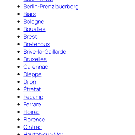
Berlin-Prenzlauerberg
Biars
Bologne
Bouafles
Brest
Bretenoux
Brive-la-Gaillarde
Bruxelles
Carennac
Dieppe
Dijon
Étretat
Fécamp
Ferrare
Floirac
Florence
Gintrac
Hautot-sur-Mer