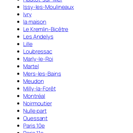
Issy-les-Moulineaux
Ivry
la maison
Le Kremlin-Bicêtre
Les Andelys
Lille
Loubressac
Marly-le-Roi
Martel
Mers-les-Bains
Meudon
Milly-la-Forêt
Montréal
Noirmoutier
Nulle part
Ouessant
Paris 10e