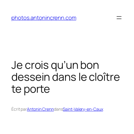
Aller
au
photos.antonincrenn.com
contenu
Je crois qu’un bon
dessein dans le cloître
te porte
Écrit par
Antonin Crenn
dans
Saint-Valery-en-Caux