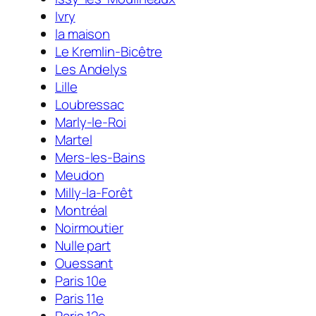
Ivry
la maison
Le Kremlin-Bicêtre
Les Andelys
Lille
Loubressac
Marly-le-Roi
Martel
Mers-les-Bains
Meudon
Milly-la-Forêt
Montréal
Noirmoutier
Nulle part
Ouessant
Paris 10e
Paris 11e
Paris 12e