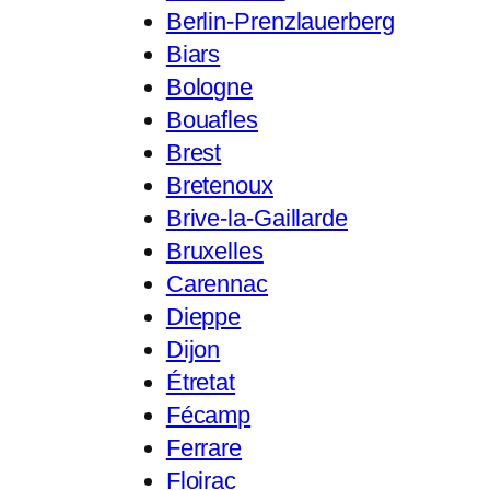
Berlin-Prenzlauerberg
Biars
Bologne
Bouafles
Brest
Bretenoux
Brive-la-Gaillarde
Bruxelles
Carennac
Dieppe
Dijon
Étretat
Fécamp
Ferrare
Floirac