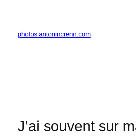
Aller
au
contenu
photos.antonincrenn.com
J’ai souvent sur ma