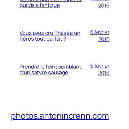
qui vis à l’antique
2016
6 février
Vous avez cru Thésée un
héros tout parfait ?
2016
5 février
Prendre le feint semblant
d’un satyre sauvage
2016
photos.antonincrenn.com