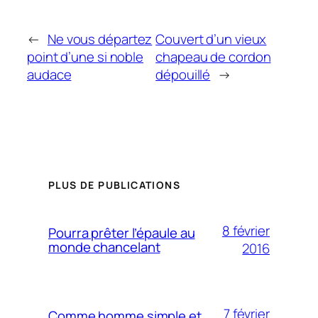
←
Ne vous départez
Couvert d’un vieux
point d’une si noble
chapeau de cordon
audace
dépouillé
→
PLUS DE PUBLICATIONS
8 février
Pourra prêter l’épaule au
monde chancelant
2016
7 février
Comme homme simple et