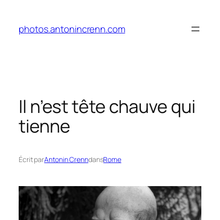
Aller
au
photos.antonincrenn.com
contenu
Il n’est tête chauve qui
tienne
Écrit par
Antonin Crenn
dans
Rome