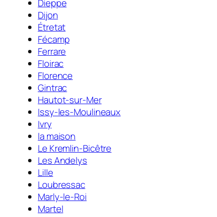
Dieppe
Dijon
Étretat
Fécamp
Ferrare
Floirac
Florence
Gintrac
Hautot-sur-Mer
Issy-les-Moulineaux
Ivry
la maison
Le Kremlin-Bicêtre
Les Andelys
Lille
Loubressac
Marly-le-Roi
Martel