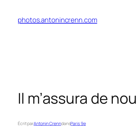
Aller
au
photos.antonincrenn.com
contenu
Il m’assura de nou
Écrit par
Antonin Crenn
dans
Paris 9e