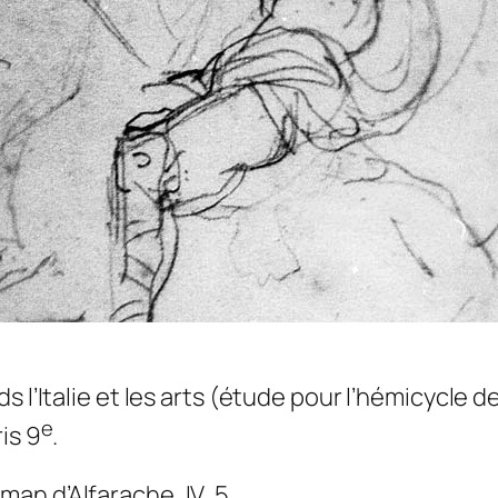
s l’Italie et les arts
(étude pour l’hémicycle de
e
is 9
.
zman d’Alfarache
, IV, 5