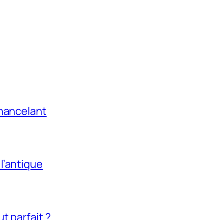
chancelant
l’antique
t parfait ?