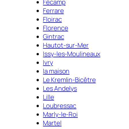
Fécamp
Ferrare
Floirac
Florence
Gintrac
Hautot-sur-Mer
Issy-les-Moulineaux
Ivry
la maison
Le Kremlin-Bicêtre
Les Andelys
Lille
Loubressac
Marly-le-Roi
Martel