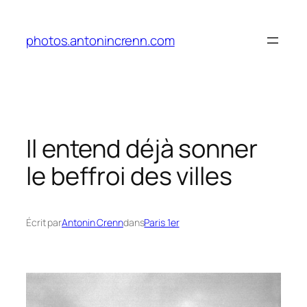
Aller
au
photos.antonincrenn.com
contenu
Il entend déjà sonner
le beffroi des villes
Écrit par
Antonin Crenn
dans
Paris 1er