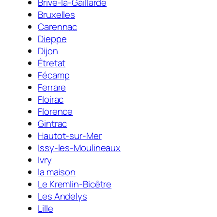
Brive-la-Gaillarde
Bruxelles
Carennac
Dieppe
Dijon
Étretat
Fécamp
Ferrare
Floirac
Florence
Gintrac
Hautot-sur-Mer
Issy-les-Moulineaux
Ivry
la maison
Le Kremlin-Bicêtre
Les Andelys
Lille