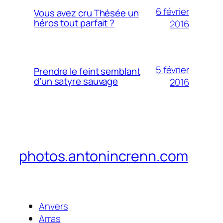
6 février
Vous avez cru Thésée un
héros tout parfait ?
2016
5 février
Prendre le feint semblant
d’un satyre sauvage
2016
photos.antonincrenn.com
Anvers
Arras