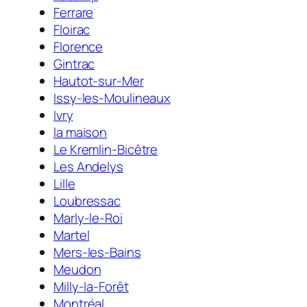
Ferrare
Floirac
Florence
Gintrac
Hautot-sur-Mer
Issy-les-Moulineaux
Ivry
la maison
Le Kremlin-Bicêtre
Les Andelys
Lille
Loubressac
Marly-le-Roi
Martel
Mers-les-Bains
Meudon
Milly-la-Forêt
Montréal