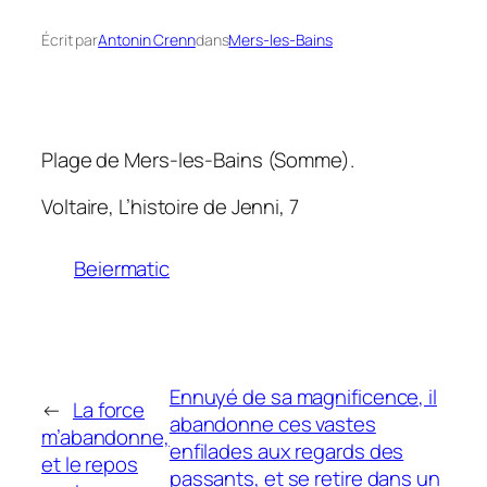
Écrit par
Antonin Crenn
dans
Mers-les-Bains
Plage de Mers-les-Bains (Somme).
Voltaire,
L’histoire de Jenni
, 7
Beiermatic
Ennuyé de sa magnificence, il
←
La force
abandonne ces vastes
m’abandonne,
enfilades aux regards des
et le repos
passants, et se retire dans un