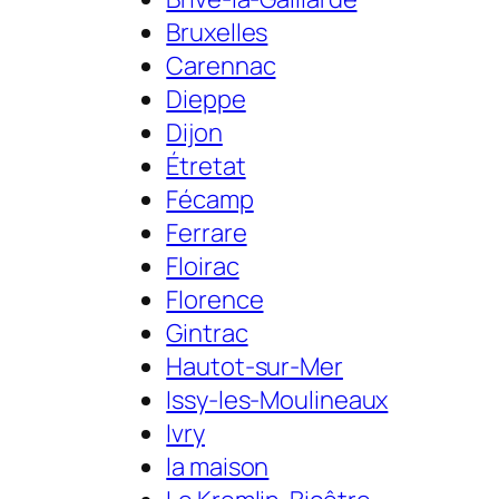
Bruxelles
Carennac
Dieppe
Dijon
Étretat
Fécamp
Ferrare
Floirac
Florence
Gintrac
Hautot-sur-Mer
Issy-les-Moulineaux
Ivry
la maison