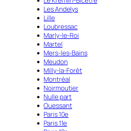
Le Kremlin-Bicêtre
Les Andelys
Lille
Loubressac
Marly-le-Roi
Martel
Mers-les-Bains
Meudon
Milly-la-Forêt
Montréal
Noirmoutier
Nulle part
Ouessant
Paris 10e
Paris 11e