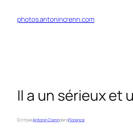
Aller
au
photos.antonincrenn.com
contenu
Il a un sérieux et u
Écrit par
Antonin Crenn
dans
Florence