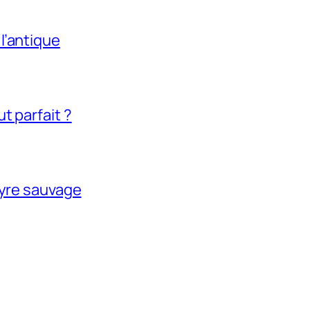
l’antique
t parfait ?
tyre sauvage