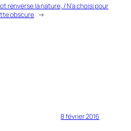
t renverse la nature, / N’a choisi pour
otte obscure
→
8 février 2016