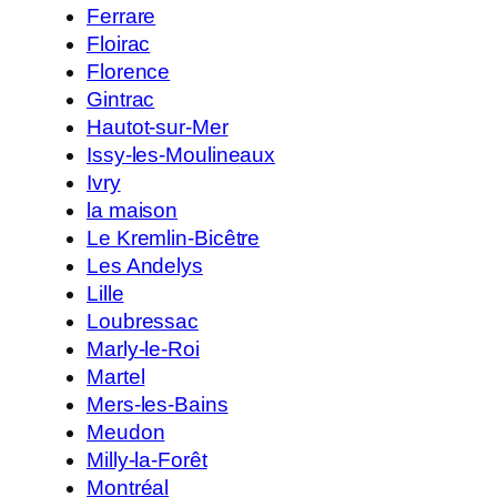
Ferrare
Floirac
Florence
Gintrac
Hautot-sur-Mer
Issy-les-Moulineaux
Ivry
la maison
Le Kremlin-Bicêtre
Les Andelys
Lille
Loubressac
Marly-le-Roi
Martel
Mers-les-Bains
Meudon
Milly-la-Forêt
Montréal