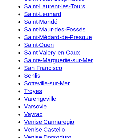
Saint-Laurent-les-Tours
Saint-Léonard
Saint-Mandé
Saint-Maur-des-Fossés
Saint-Médard-de-Presque
Saint-Ouen
Saint-Valery-en-Caux
Sainte-Marguerite-sur-Mer
San Francisco
Senlis
Sotteville-sur-Mer
Troyes
Varengeville
Varsovie
Vayrac
Venise Cannaregio
Venise Castello
Venise Dorsoduro