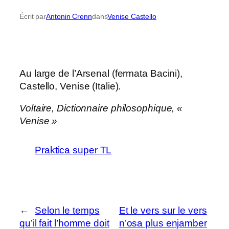
Écrit par
Antonin Crenn
dans
Venise Castello
Au large de l’Arsenal (fermata Bacini),
Castello, Venise (Italie).
Voltaire,
Dictionnaire philosophique
, «
Venise »
Praktica super TL
←
Selon le temps
Et le vers sur le vers
qu’il fait l’homme doit
n’osa plus enjamber