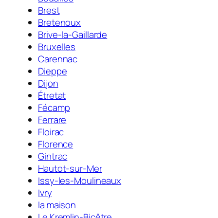
Brest
Bretenoux
Brive-la-Gaillarde
Bruxelles
Carennac
Dieppe
Dijon
Étretat
Fécamp
Ferrare
Floirac
Florence
Gintrac
Hautot-sur-Mer
Issy-les-Moulineaux
Ivry
la maison
Le Kremlin-Bicêtre