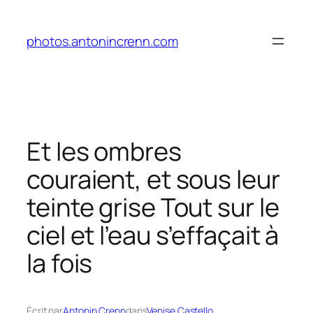
Aller
au
photos.antonincrenn.com
contenu
Et les ombres
couraient, et sous leur
teinte grise Tout sur le
ciel et l’eau s’effaçait à
la fois
Écrit par
Antonin Crenn
dans
Venise Castello