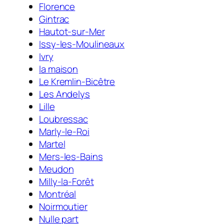
Florence
Gintrac
Hautot-sur-Mer
Issy-les-Moulineaux
Ivry
la maison
Le Kremlin-Bicêtre
Les Andelys
Lille
Loubressac
Marly-le-Roi
Martel
Mers-les-Bains
Meudon
Milly-la-Forêt
Montréal
Noirmoutier
Nulle part