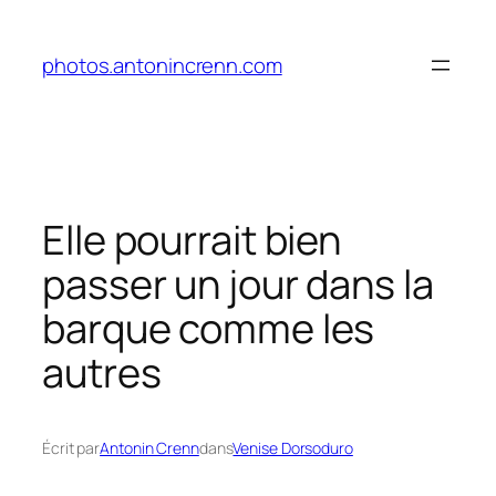
Aller
au
photos.antonincrenn.com
contenu
Elle pourrait bien
passer un jour dans la
barque comme les
autres
Écrit par
Antonin Crenn
dans
Venise Dorsoduro