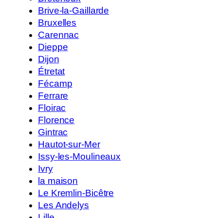
Brive-la-Gaillarde
Bruxelles
Carennac
Dieppe
Dijon
Étretat
Fécamp
Ferrare
Floirac
Florence
Gintrac
Hautot-sur-Mer
Issy-les-Moulineaux
Ivry
la maison
Le Kremlin-Bicêtre
Les Andelys
Lille