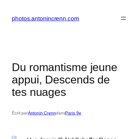
Aller
au
photos.antonincrenn.com
contenu
Du romantisme jeune
appui, Descends de
tes nuages
Écrit par
Antonin Crenn
dans
Paris 9e