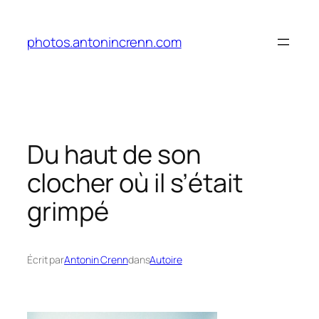
Aller
au
photos.antonincrenn.com
contenu
Du haut de son
clocher où il s’était
grimpé
Écrit par
Antonin Crenn
dans
Autoire