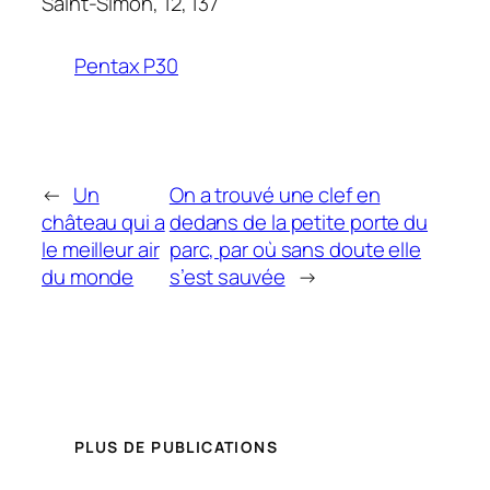
Saint-Simon, 12, 137
Pentax P30
←
Un
On a trouvé une clef en
château qui a
dedans de la petite porte du
le meilleur air
parc, par où sans doute elle
du monde
s’est sauvée
→
PLUS DE PUBLICATIONS