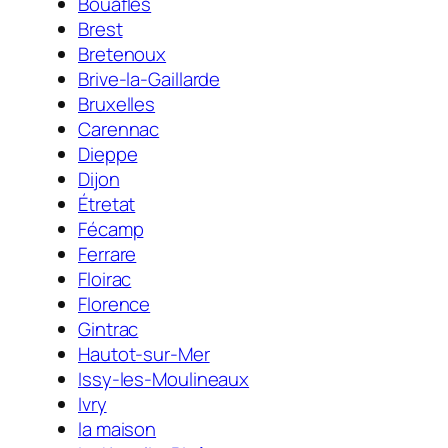
Bouafles
Brest
Bretenoux
Brive-la-Gaillarde
Bruxelles
Carennac
Dieppe
Dijon
Étretat
Fécamp
Ferrare
Floirac
Florence
Gintrac
Hautot-sur-Mer
Issy-les-Moulineaux
Ivry
la maison