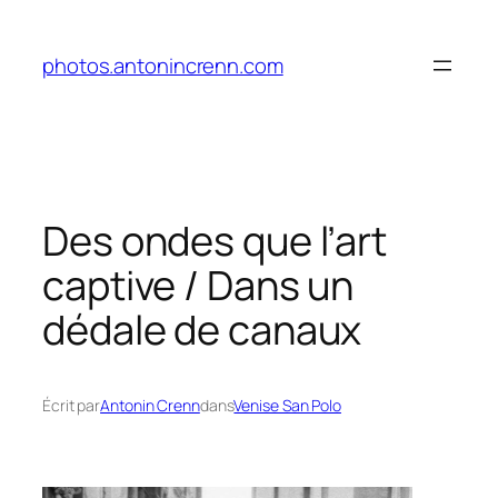
Aller
au
photos.antonincrenn.com
contenu
Des ondes que l’art
captive / Dans un
dédale de canaux
Écrit par
Antonin Crenn
dans
Venise San Polo