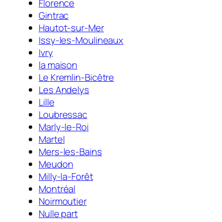
Florence
Gintrac
Hautot-sur-Mer
Issy-les-Moulineaux
Ivry
la maison
Le Kremlin-Bicêtre
Les Andelys
Lille
Loubressac
Marly-le-Roi
Martel
Mers-les-Bains
Meudon
Milly-la-Forêt
Montréal
Noirmoutier
Nulle part