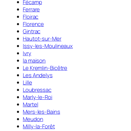
Fécamp
Ferrare
Floirac
Florence
Gintrac
Hautot-sur-Mer
Issy-les-Moulineaux
Ivry
la maison
Le Kremlin-Bicêtre
Les Andelys
Lille
Loubressac
Marly-le-Roi
Martel
Mers-les-Bains
Meudon
Milly-la-Forêt