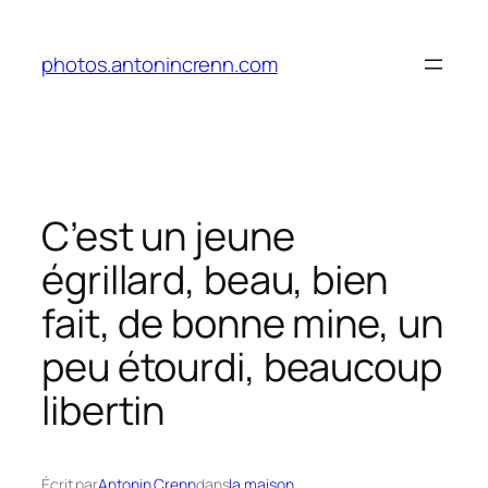
Aller
au
photos.antonincrenn.com
contenu
C’est un jeune
égrillard, beau, bien
fait, de bonne mine, un
peu étourdi, beaucoup
libertin
Écrit par
Antonin Crenn
dans
la maison