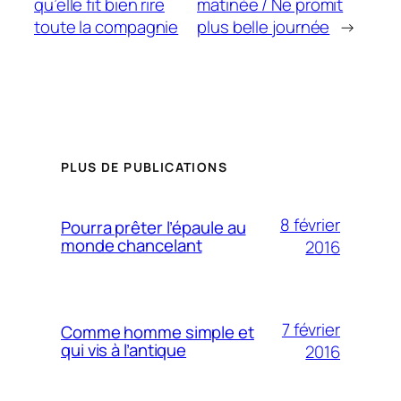
qu’elle fit bien rire
matinée / Ne promit
toute la compagnie
plus belle journée
→
PLUS DE PUBLICATIONS
8 février
Pourra prêter l’épaule au
monde chancelant
2016
7 février
Comme homme simple et
qui vis à l’antique
2016