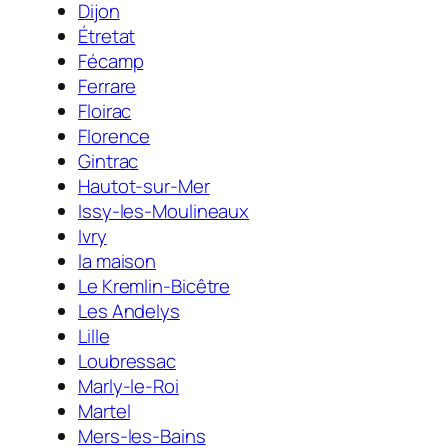
Dijon
Étretat
Fécamp
Ferrare
Floirac
Florence
Gintrac
Hautot-sur-Mer
Issy-les-Moulineaux
Ivry
la maison
Le Kremlin-Bicêtre
Les Andelys
Lille
Loubressac
Marly-le-Roi
Martel
Mers-les-Bains