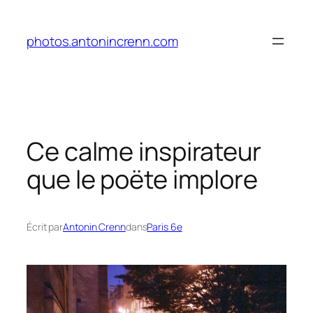
Aller
au
photos.antonincrenn.com
contenu
Ce calme inspirateur
que le poëte implore
Écrit par
Antonin Crenn
dans
Paris 6e