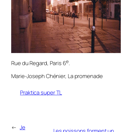
e
Rue du Regard, Paris 6
.
Marie-Joseph Chénier,
La promenade
Praktica super TL
←
Je
Les poissons forment un