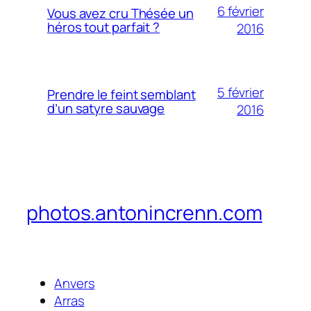
6 février
Vous avez cru Thésée un
héros tout parfait ?
2016
5 février
Prendre le feint semblant
d’un satyre sauvage
2016
photos.antonincrenn.com
Anvers
Arras