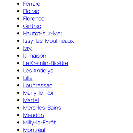
Ferrare
Floirac
Florence
Gintrac
Hautot-sur-Mer
Issy-les-Moulineaux
Ivry
la maison
Le Kremlin-Bicêtre
Les Andelys
Lille
Loubressac
Marly-le-Roi
Martel
Mers-les-Bains
Meudon
Milly-la-Forêt
Montréal