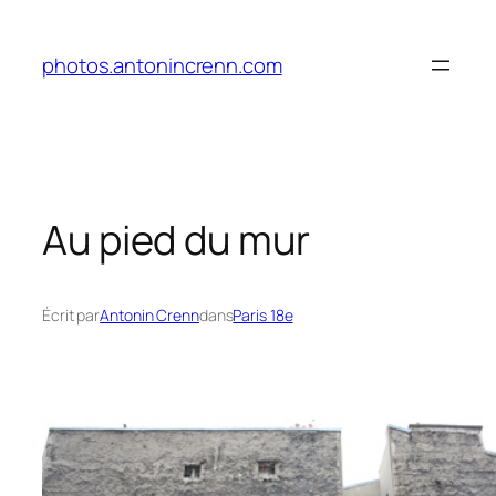
Aller
au
photos.antonincrenn.com
contenu
Au pied du mur
Écrit par
Antonin Crenn
dans
Paris 18e