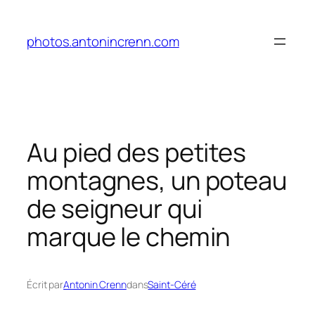
Aller
au
photos.antonincrenn.com
contenu
Au pied des petites
montagnes, un poteau
de seigneur qui
marque le chemin
Écrit par
Antonin Crenn
dans
Saint-Céré