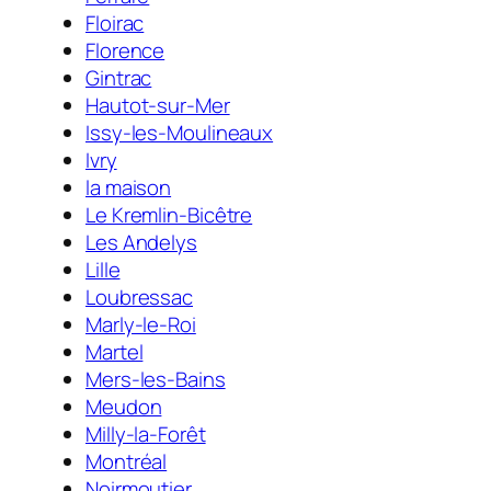
Floirac
Florence
Gintrac
Hautot-sur-Mer
Issy-les-Moulineaux
Ivry
la maison
Le Kremlin-Bicêtre
Les Andelys
Lille
Loubressac
Marly-le-Roi
Martel
Mers-les-Bains
Meudon
Milly-la-Forêt
Montréal
Noirmoutier