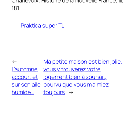
Charlevoix,
Histoire de la Nouvelle France
, III,
181
Praktica super TL
←
Ma petite maison est bien jolie,
L’automne
vous y trouverez votre
accourt et
logement bien à souhait,
sur son aile
pourvu que vous m’aimiez
humide…
toujours
→