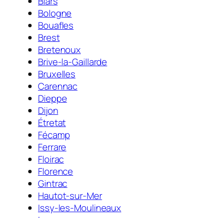
Biars
Bologne
Bouafles
Brest
Bretenoux
Brive-la-Gaillarde
Bruxelles
Carennac
Dieppe
Dijon
Étretat
Fécamp
Ferrare
Floirac
Florence
Gintrac
Hautot-sur-Mer
Issy-les-Moulineaux