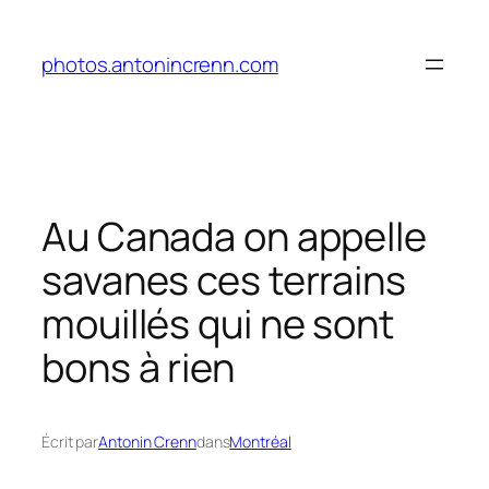
Aller
au
photos.antonincrenn.com
contenu
Au Canada on appelle
savanes ces terrains
mouillés qui ne sont
bons à rien
Écrit par
Antonin Crenn
dans
Montréal