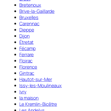
Bretenoux
Brive-la-Gaillarde
Bruxelles
Carennac
Dieppe
Dijon
Étretat
Fécamp
Ferrare
Floirac
Florence
Gintrac
Hautot-sur-Mer
Issy-les-Moulineaux
Ivry
la maison
Le Kremlin-Bicêtre
Les Andelys