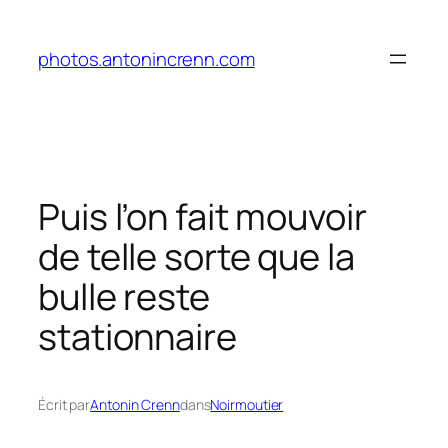
Aller
au
photos.antonincrenn.com
contenu
Puis l’on fait mouvoir
de telle sorte que la
bulle reste
stationnaire
Écrit par
Antonin Crenn
dans
Noirmoutier