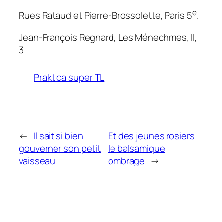
e
Rues Rataud et Pierre-Brossolette, Paris 5
.
Jean-François Regnard,
Les Ménechmes
, II,
3
Praktica super TL
←
Il sait si bien
Et des jeunes rosiers
gouverner son petit
le balsamique
vaisseau
ombrage
→