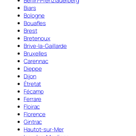
Berlin-Prenzlauerberg
Biars
Bologne
Bouafles
Brest
Bretenoux
Brive-la-Gaillarde
Bruxelles
Carennac
Dieppe
Dijon
Étretat
Fécamp
Ferrare
Floirac
Florence
Gintrac
Hautot-sur-Mer