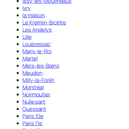
Issy-les-Moulineaux
Ivry
la maison
Le Kremlin-Bicêtre
Les Andelys
Lille
Loubressac
Marly-le-Roi
Martel
Mers-les-Bains
Meudon
Milly-la-Forêt
Montréal
Noirmoutier
Nulle part
Ouessant
Paris 10e
Paris 11e