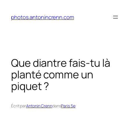
Aller
au
photos.antonincrenn.com
contenu
Que diantre fais-tu là
planté comme un
piquet ?
Écrit par
Antonin Crenn
dans
Paris 5e