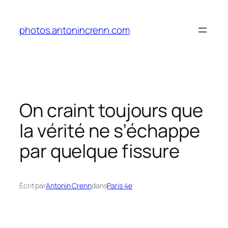
Aller
au
photos.antonincrenn.com
contenu
On craint toujours que
la vérité ne s’échappe
par quelque fissure
Écrit par
Antonin Crenn
dans
Paris 4e