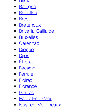
Biars
Bologne
Bouafles
Brest
Bretenoux
Brive-la-Gaillarde
Bruxelles
Carennac
Dieppe
Dijon
Étretat
Fécamp
Ferrare
Floirac
Florence
Gintrac
Hautot-sur-Mer
Issy-les-Moulineaux