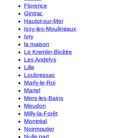
Florence
Gintrac
Hautot-sur-Mer
Issy-les-Moulineaux
Ivry
la maison
Le Kremlin-Bicêtre
Les Andelys
Lille
Loubressac
Marly-le-Roi
Martel
Mers-les-Bains
Meudon
Milly-la-Forêt
Montréal
Noirmoutier
Nulle part