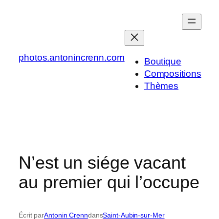
Aller
au
contenu
photos.antonincrenn.com
Boutique
Compositions
Thèmes
N’est un siége vacant
au premier qui l’occupe
Écrit par
Antonin Crenn
dans
Saint-Aubin-sur-Mer