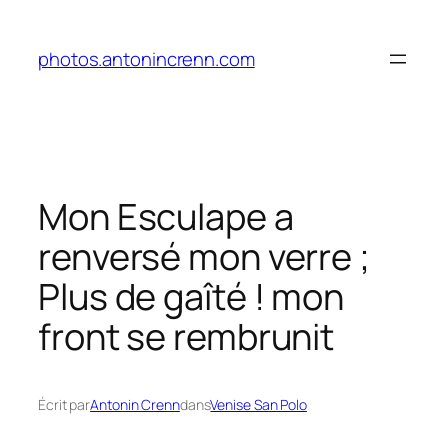
Aller
au
photos.antonincrenn.com
contenu
Mon Esculape a
renversé mon verre ;
Plus de gaîté ! mon
front se rembrunit
Écrit par
Antonin Crenn
dans
Venise San Polo