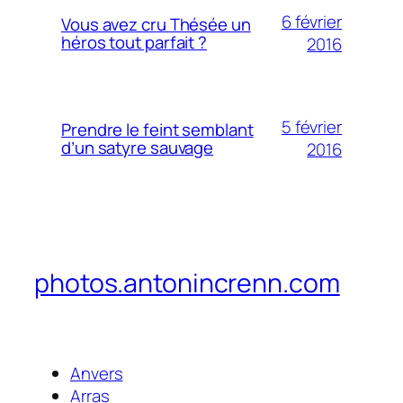
6 février
Vous avez cru Thésée un
héros tout parfait ?
2016
5 février
Prendre le feint semblant
d’un satyre sauvage
2016
photos.antonincrenn.com
Anvers
Arras