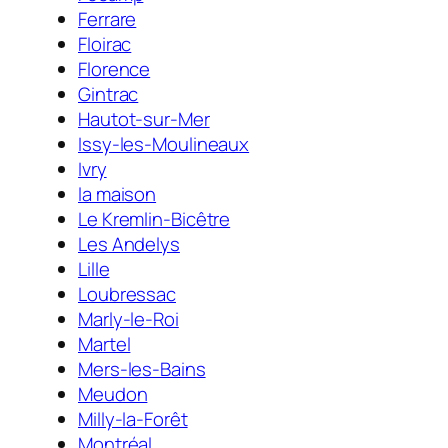
Ferrare
Floirac
Florence
Gintrac
Hautot-sur-Mer
Issy-les-Moulineaux
Ivry
la maison
Le Kremlin-Bicêtre
Les Andelys
Lille
Loubressac
Marly-le-Roi
Martel
Mers-les-Bains
Meudon
Milly-la-Forêt
Montréal